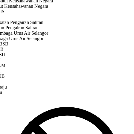
ut Keusahawanan Negara
n Pengairan Saliran
ga Urus Air Selangor
B