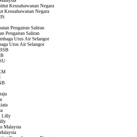
alaysia
ut Keusahawanan Negara
n Pengairan Saliran
ga Urus Air Selangor
B
ly
alaysia