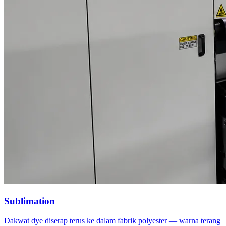
Sublimation
Dakwat dye diserap terus ke dalam fabrik polyester — warna terang