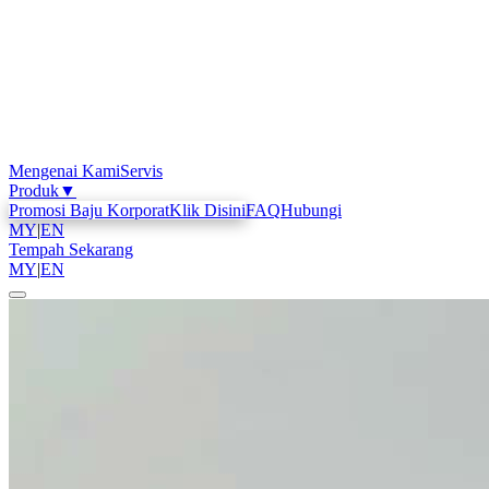
Mengenai Kami
Servis
Produk
▼
Promosi Baju Korporat
Klik Disini
FAQ
Hubungi
MY
|
EN
Tempah Sekarang
MY
|
EN