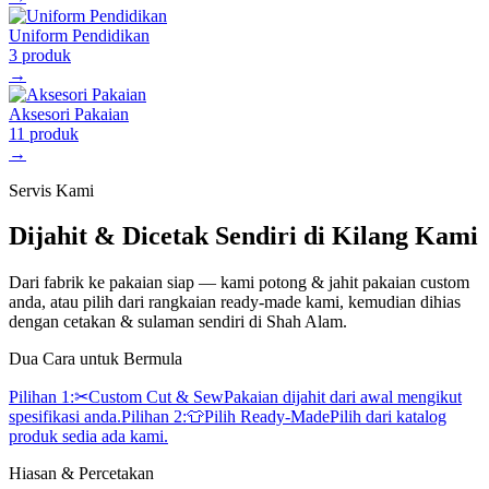
Uniform Pendidikan
3
produk
→
Aksesori Pakaian
11
produk
→
Servis Kami
Dijahit & Dicetak Sendiri di Kilang Kami
Dari fabrik ke pakaian siap — kami potong & jahit pakaian custom
anda, atau pilih dari rangkaian ready-made kami, kemudian dihias
dengan cetakan & sulaman sendiri di Shah Alam.
Dua Cara untuk Bermula
Pilihan 1:
✂
Custom Cut & Sew
Pakaian dijahit dari awal mengikut
spesifikasi anda.
Pilihan 2:
👕
Pilih Ready-Made
Pilih dari katalog
produk sedia ada kami.
Hiasan & Percetakan