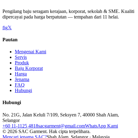
Pengilang baju seragam kerajaan, korporat, sekolah & SME. Kualiti
dipercayai pada harga berpatutan — tempahan dari 11 helai.
f
ig
𝕏
Pautan
Mengenai Kami
Servis
Produk
Baju Korporat
Harga
Jenama
FAQ
Hubungi
Hubungi
No. 21G, Jalan Keluli 7/109, Seksyen 7, 40000 Shah Alam,
Selangor
+60 11-1125 4818
sacgarment@gmail.com
WhatsApp Kami
©
2026
SAC Garment.
Hak cipta terpelihara.
Mencari jenama SAC?
Shah Alam, Selangor · Malaysia