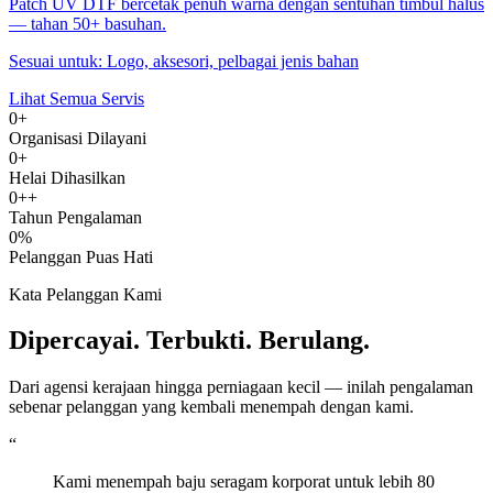
Patch UV DTF bercetak penuh warna dengan sentuhan timbul halus
— tahan 50+ basuhan.
Sesuai untuk:
Logo, aksesori, pelbagai jenis bahan
Lihat Semua Servis
0+
Organisasi Dilayani
0+
Helai Dihasilkan
0++
Tahun Pengalaman
0%
Pelanggan Puas Hati
Kata Pelanggan Kami
Dipercayai. Terbukti. Berulang.
Dari agensi kerajaan hingga perniagaan kecil — inilah pengalaman
sebenar pelanggan yang kembali menempah dengan kami.
“
Kami menempah baju seragam korporat untuk lebih 80