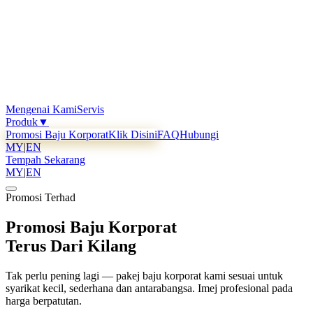
Mengenai Kami
Servis
Produk
▼
Promosi Baju Korporat
Klik Disini
FAQ
Hubungi
MY
|
EN
Tempah Sekarang
MY
|
EN
Promosi Terhad
Promosi Baju Korporat
Terus Dari Kilang
Tak perlu pening lagi — pakej baju korporat kami sesuai untuk
syarikat kecil, sederhana dan antarabangsa. Imej profesional pada
harga berpatutan.