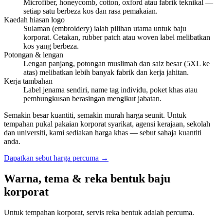
Microfiber, honeycomb, cotton, oxford atau fabrik teknikal —
setiap satu berbeza kos dan rasa pemakaian.
Kaedah hiasan logo
Sulaman (embroidery) ialah pilihan utama untuk baju
korporat. Cetakan, rubber patch atau woven label melibatkan
kos yang berbeza.
Potongan & lengan
Lengan panjang, potongan muslimah dan saiz besar (5XL ke
atas) melibatkan lebih banyak fabrik dan kerja jahitan.
Kerja tambahan
Label jenama sendiri, name tag individu, poket khas atau
pembungkusan berasingan mengikut jabatan.
Semakin besar kuantiti, semakin murah harga seunit. Untuk
tempahan pukal pakaian korporat syarikat, agensi kerajaan, sekolah
dan universiti, kami sediakan harga khas — sebut sahaja kuantiti
anda.
Dapatkan sebut harga percuma
→
Warna, tema & reka bentuk baju
korporat
Untuk tempahan korporat, servis reka bentuk adalah percuma.