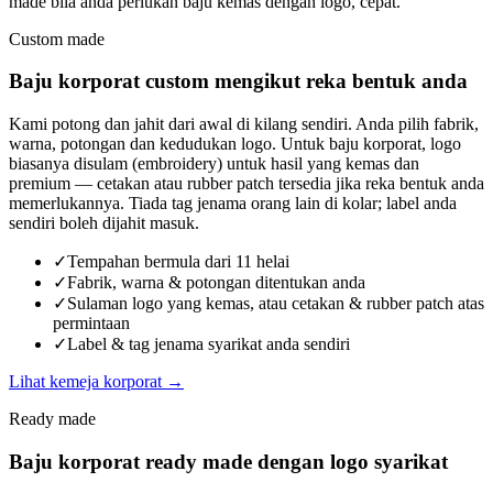
made bila anda perlukan baju kemas dengan logo, cepat.
Custom made
Baju korporat custom mengikut reka bentuk anda
Kami potong dan jahit dari awal di kilang sendiri. Anda pilih fabrik,
warna, potongan dan kedudukan logo. Untuk baju korporat, logo
biasanya disulam (embroidery) untuk hasil yang kemas dan
premium — cetakan atau rubber patch tersedia jika reka bentuk anda
memerlukannya. Tiada tag jenama orang lain di kolar; label anda
sendiri boleh dijahit masuk.
✓
Tempahan bermula dari 11 helai
✓
Fabrik, warna & potongan ditentukan anda
✓
Sulaman logo yang kemas, atau cetakan & rubber patch atas
permintaan
✓
Label & tag jenama syarikat anda sendiri
Lihat kemeja korporat
→
Ready made
Baju korporat ready made dengan logo syarikat