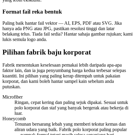
Format fail reka bentuk
Paling baik hantar fail vektor — AI, EPS, PDF atau SVG. Jika
hanya ada PNG atau JPG, pastikan resolusi tinggi dan latar
belakang telus. Tiada fail sedia? Hantar sahaja gambar rujukan; kami
lukis semula logo anda.
Pilihan fabrik baju korporat
Fabrik menentukan keselesaan pemakai lebih daripada apa-apa
faktor lain, dan ia juga penyumbang harga kedua terbesar selepas
kuantiti. Ini pilihan yang paling kerap ditempah untuk pakaian
korporat, dan kami boleh hantar sampel kain sebelum anda
putuskan.
Microfiber
Ringan, cepat kering dan paling sejuk dipakai. Sesuai untuk
polo korporat dan staf yang banyak bergerak atau bekerja di
luar.
Honeycomb
Tenunan bersarang lebah yang memberi tekstur kemas dan
aliran udara yang baik. Fabrik polo korporat paling popular
— nampak formal tetapi masih selesa sepanjang hari.