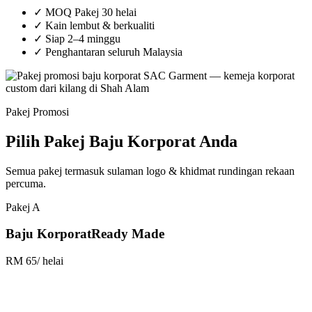
✓
MOQ Pakej 30 helai
✓
Kain lembut & berkualiti
✓
Siap 2–4 minggu
✓
Penghantaran seluruh Malaysia
Pakej Promosi
Pilih Pakej Baju Korporat Anda
Semua pakej termasuk sulaman logo & khidmat rundingan rekaan
percuma.
Pakej A
Baju Korporat
Ready Made
RM 65
/ helai