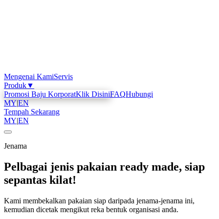
Mengenai Kami
Servis
Produk
▼
Promosi Baju Korporat
Klik Disini
FAQ
Hubungi
MY
|
EN
Tempah Sekarang
MY
|
EN
Jenama
Pelbagai jenis pakaian ready made, siap
sepantas kilat!
Kami membekalkan pakaian siap daripada jenama-jenama ini,
kemudian dicetak mengikut reka bentuk organisasi anda.