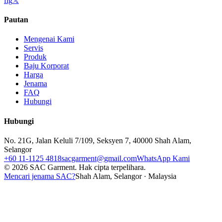
f
ig
𝕏
Pautan
Mengenai Kami
Servis
Produk
Baju Korporat
Harga
Jenama
FAQ
Hubungi
Hubungi
No. 21G, Jalan Keluli 7/109, Seksyen 7, 40000 Shah Alam,
Selangor
+60 11-1125 4818
sacgarment@gmail.com
WhatsApp Kami
©
2026
SAC Garment.
Hak cipta terpelihara.
Mencari jenama SAC?
Shah Alam, Selangor · Malaysia