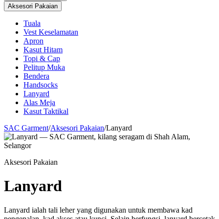
Aksesori Pakaian
Tuala
Vest Keselamatan
Apron
Kasut Hitam
Topi & Cap
Pelitup Muka
Bendera
Handsocks
Lanyard
Alas Meja
Kasut Taktikal
SAC Garment
/
Aksesori Pakaian
/
Lanyard
Aksesori Pakaian
Lanyard
Lanyard ialah tali leher yang digunakan untuk membawa kad
pengenalan, kad akses atau kunci. Selain berfungsi, lanyard bercetak