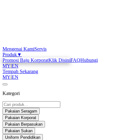
Mengenai Kami
Servis
Produk
▼
Promosi Baju Korporat
Klik Disini
FAQ
Hubungi
MY
|
EN
Tempah Sekarang
MY
|
EN
Kategori
Pakaian Seragam
Pakaian Korporat
Pakaian Berpasukan
Pakaian Sukan
Uniform Pendidikan