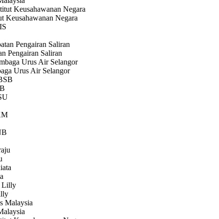
alaysia
ut Keusahawanan Negara
n Pengairan Saliran
a Urus Air Selangor
B
ly
alaysia