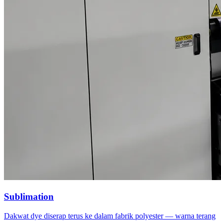
Sublimation
Dakwat dye diserap terus ke dalam fabrik polyester — warna terang