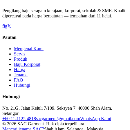
Pengilang baju seragam kerajaan, korporat, sekolah & SME. Kualiti
dipercayai pada harga berpatutan — tempahan dari 11 helai.
f
ig
𝕏
Pautan
Mengenai Kami
Servis
Produk
Baju Korporat
Harga
Jenama
FAQ
Hubungi
Hubungi
No. 21G, Jalan Keluli 7/109, Seksyen 7, 40000 Shah Alam,
Selangor
+60 11-1125 4818
sacgarment@gmail.com
WhatsApp Kami
©
2026
SAC Garment.
Hak cipta terpelihara.
Mencari jenama SAC?
Shah Alam, Selangor · Malaysia