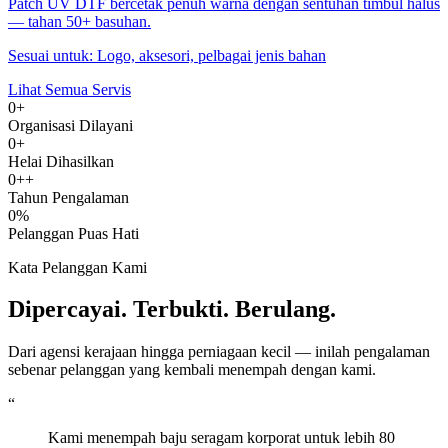
Patch UV DTF bercetak penuh warna dengan sentuhan timbul halus
— tahan 50+ basuhan.
Sesuai untuk:
Logo, aksesori, pelbagai jenis bahan
Lihat Semua Servis
0+
Organisasi Dilayani
0+
Helai Dihasilkan
0++
Tahun Pengalaman
0%
Pelanggan Puas Hati
Kata Pelanggan Kami
Dipercayai. Terbukti. Berulang.
Dari agensi kerajaan hingga perniagaan kecil — inilah pengalaman
sebenar pelanggan yang kembali menempah dengan kami.
“
Kami menempah baju seragam korporat untuk lebih 80