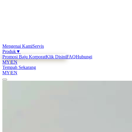
Mengenai Kami
Servis
Produk
▼
Promosi Baju Korporat
Klik Disini
FAQ
Hubungi
MY
|
EN
Tempah Sekarang
MY
|
EN