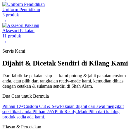
Uniform Pendidikan
3
produk
→
Aksesori Pakaian
11
produk
→
Servis Kami
Dijahit & Dicetak Sendiri di Kilang Kami
Dari fabrik ke pakaian siap — kami potong & jahit pakaian custom
anda, atau pilih dari rangkaian ready-made kami, kemudian dihias
dengan cetakan & sulaman sendiri di Shah Alam.
Dua Cara untuk Bermula
Pilihan 1:
✂
Custom Cut & Sew
Pakaian dijahit dari awal mengikut
spesifikasi anda.
Pilihan 2:
👕
Pilih Ready-Made
Pilih dari katalog
produk sedia ada kami.
Hiasan & Percetakan