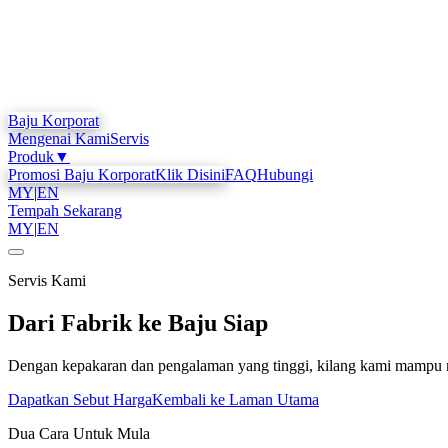
Baju Korporat
Mengenai Kami
Servis
Produk
▼
Promosi Baju Korporat
Klik Disini
FAQ
Hubungi
MY
|
EN
Tempah Sekarang
MY
|
EN
Servis Kami
Dari Fabrik ke Baju Siap
Dengan kepakaran dan pengalaman yang tinggi, kilang kami mampu m
Dapatkan Sebut Harga
Kembali ke Laman Utama
Dua Cara Untuk Mula