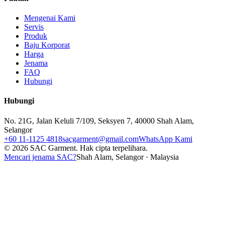
Mengenai Kami
Servis
Produk
Baju Korporat
Harga
Jenama
FAQ
Hubungi
Hubungi
No. 21G, Jalan Keluli 7/109, Seksyen 7, 40000 Shah Alam,
Selangor
+60 11-1125 4818
sacgarment@gmail.com
WhatsApp Kami
©
2026
SAC Garment.
Hak cipta terpelihara.
Mencari jenama SAC?
Shah Alam, Selangor · Malaysia