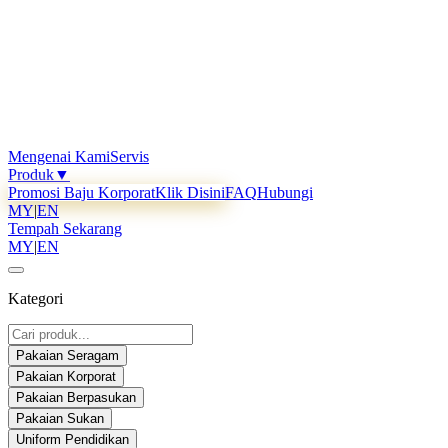
Mengenai Kami
Servis
Produk
▼
Promosi Baju Korporat
Klik Disini
FAQ
Hubungi
MY
|
EN
Tempah Sekarang
MY
|
EN
Kategori
Pakaian Seragam
Pakaian Korporat
Pakaian Berpasukan
Pakaian Sukan
Uniform Pendidikan