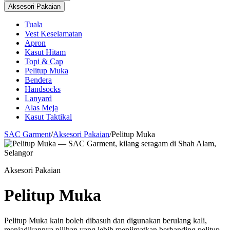
Aksesori Pakaian
Tuala
Vest Keselamatan
Apron
Kasut Hitam
Topi & Cap
Pelitup Muka
Bendera
Handsocks
Lanyard
Alas Meja
Kasut Taktikal
SAC Garment
/
Aksesori Pakaian
/
Pelitup Muka
Aksesori Pakaian
Pelitup Muka
Pelitup Muka kain boleh dibasuh dan digunakan berulang kali,
menjadikannya pilihan yang lebih menjimatkan berbanding pelitup