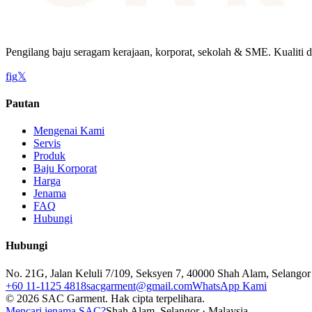
Pengilang baju seragam kerajaan, korporat, sekolah & SME. Kualiti d
f
ig
𝕏
Pautan
Mengenai Kami
Servis
Produk
Baju Korporat
Harga
Jenama
FAQ
Hubungi
Hubungi
No. 21G, Jalan Keluli 7/109, Seksyen 7, 40000 Shah Alam, Selangor
+60 11-1125 4818
sacgarment@gmail.com
WhatsApp Kami
©
2026
SAC Garment.
Hak cipta terpelihara.
Mencari jenama SAC?
Shah Alam, Selangor · Malaysia