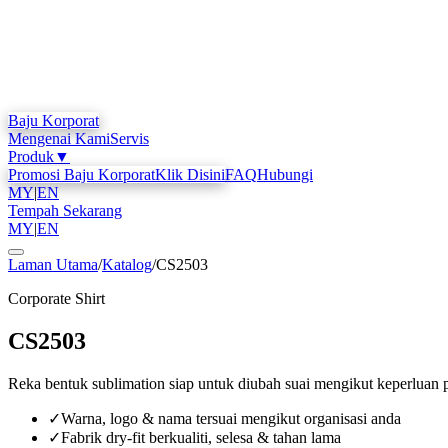
Baju Korporat
Mengenai Kami
Servis
Produk
▼
Promosi Baju Korporat
Klik Disini
FAQ
Hubungi
MY
|
EN
Tempah Sekarang
MY
|
EN
Laman Utama
/
Katalog
/
CS2503
Corporate Shirt
CS2503
Reka bentuk sublimation siap untuk diubah suai mengikut keperluan 
✓
Warna, logo & nama tersuai mengikut organisasi anda
✓
Fabrik dry-fit berkualiti, selesa & tahan lama