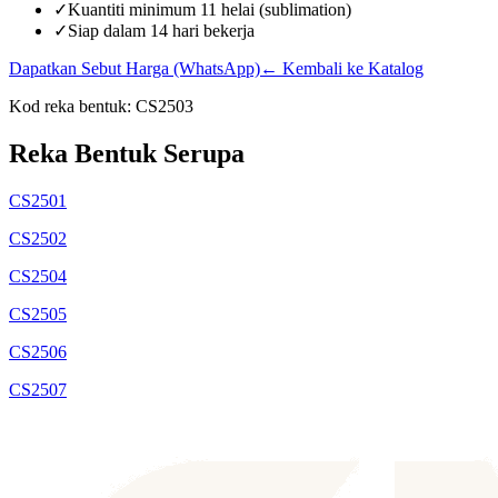
✓
Kuantiti minimum 11 helai (sublimation)
✓
Siap dalam 14 hari bekerja
Dapatkan Sebut Harga (WhatsApp)
← Kembali ke Katalog
Kod reka bentuk:
CS2503
Reka Bentuk Serupa
CS2501
CS2502
CS2504
CS2505
CS2506
CS2507