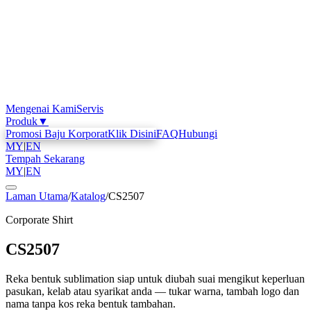
Mengenai Kami
Servis
Produk
▼
Promosi Baju Korporat
Klik Disini
FAQ
Hubungi
MY
|
EN
Tempah Sekarang
MY
|
EN
Laman Utama
/
Katalog
/
CS2507
Corporate Shirt
CS2507
Reka bentuk sublimation siap untuk diubah suai mengikut keperluan
pasukan, kelab atau syarikat anda — tukar warna, tambah logo dan
nama tanpa kos reka bentuk tambahan.