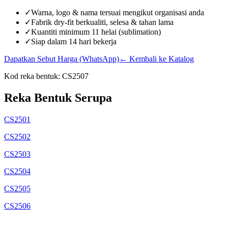
✓
Warna, logo & nama tersuai mengikut organisasi anda
✓
Fabrik dry-fit berkualiti, selesa & tahan lama
✓
Kuantiti minimum 11 helai (sublimation)
✓
Siap dalam 14 hari bekerja
Dapatkan Sebut Harga (WhatsApp)
← Kembali ke Katalog
Kod reka bentuk:
CS2507
Reka Bentuk Serupa
CS2501
CS2502
CS2503
CS2504
CS2505
CS2506