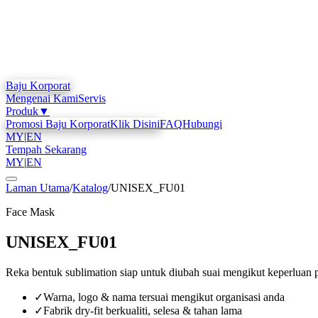
Baju Korporat
Mengenai Kami
Servis
Produk
▼
Promosi Baju Korporat
Klik Disini
FAQ
Hubungi
MY
|
EN
Tempah Sekarang
MY
|
EN
Laman Utama
/
Katalog
/
UNISEX_FU01
Face Mask
UNISEX_FU01
Reka bentuk sublimation siap untuk diubah suai mengikut keperluan 
✓
Warna, logo & nama tersuai mengikut organisasi anda
✓
Fabrik dry-fit berkualiti, selesa & tahan lama