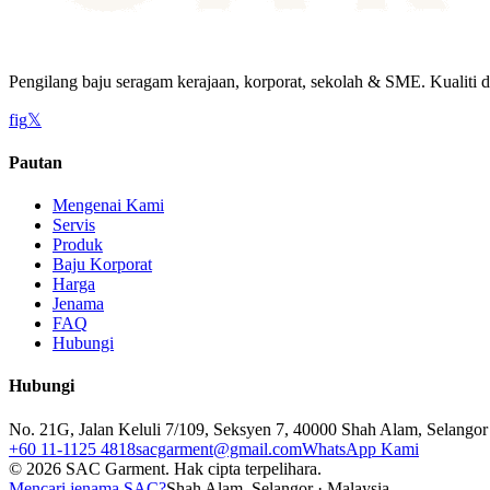
Pengilang baju seragam kerajaan, korporat, sekolah & SME. Kualiti d
f
ig
𝕏
Pautan
Mengenai Kami
Servis
Produk
Baju Korporat
Harga
Jenama
FAQ
Hubungi
Hubungi
No. 21G, Jalan Keluli 7/109, Seksyen 7, 40000 Shah Alam, Selangor
+60 11-1125 4818
sacgarment@gmail.com
WhatsApp Kami
©
2026
SAC Garment.
Hak cipta terpelihara.
Mencari jenama SAC?
Shah Alam, Selangor · Malaysia