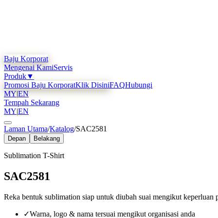
Baju Korporat
Mengenai Kami
Servis
Produk
▼
Promosi Baju Korporat
Klik Disini
FAQ
Hubungi
MY
|
EN
Tempah Sekarang
MY
|
EN
Laman Utama
/
Katalog
/
SAC2581
Depan
Belakang
Sublimation T-Shirt
SAC2581
Reka bentuk sublimation siap untuk diubah suai mengikut keperluan 
✓
Warna, logo & nama tersuai mengikut organisasi anda