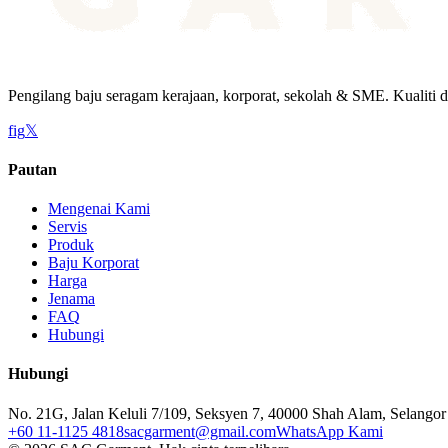
Pengilang baju seragam kerajaan, korporat, sekolah & SME. Kualiti d
f
ig
𝕏
Pautan
Mengenai Kami
Servis
Produk
Baju Korporat
Harga
Jenama
FAQ
Hubungi
Hubungi
No. 21G, Jalan Keluli 7/109, Seksyen 7, 40000 Shah Alam, Selangor
+60 11-1125 4818
sacgarment@gmail.com
WhatsApp Kami