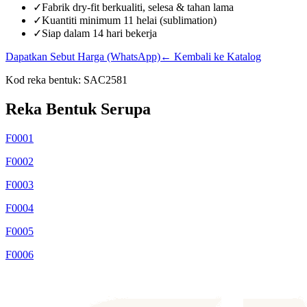
✓
Fabrik dry-fit berkualiti, selesa & tahan lama
✓
Kuantiti minimum 11 helai (sublimation)
✓
Siap dalam 14 hari bekerja
Dapatkan Sebut Harga (WhatsApp)
← Kembali ke Katalog
Kod reka bentuk:
SAC2581
Reka Bentuk Serupa
F0001
F0002
F0003
F0004
F0005
F0006