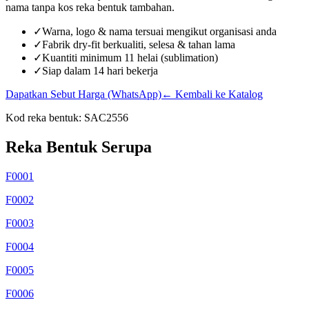
nama tanpa kos reka bentuk tambahan.
✓
Warna, logo & nama tersuai mengikut organisasi anda
✓
Fabrik dry-fit berkualiti, selesa & tahan lama
✓
Kuantiti minimum 11 helai (sublimation)
✓
Siap dalam 14 hari bekerja
Dapatkan Sebut Harga (WhatsApp)
← Kembali ke Katalog
Kod reka bentuk:
SAC2556
Reka Bentuk Serupa
F0001
F0002
F0003
F0004
F0005
F0006