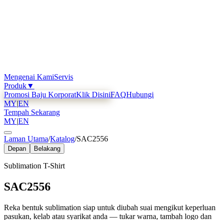
Mengenai Kami
Servis
Produk
▼
Promosi Baju Korporat
Klik Disini
FAQ
Hubungi
MY
|
EN
Tempah Sekarang
MY
|
EN
Laman Utama
/
Katalog
/
SAC2556
Depan
Belakang
Sublimation T-Shirt
SAC2556
Reka bentuk sublimation siap untuk diubah suai mengikut keperluan
pasukan, kelab atau syarikat anda — tukar warna, tambah logo dan