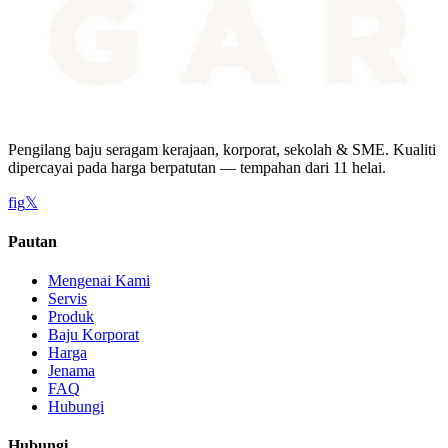
Pengilang baju seragam kerajaan, korporat, sekolah & SME. Kualiti
dipercayai pada harga berpatutan — tempahan dari 11 helai.
f
ig
𝕏
Pautan
Mengenai Kami
Servis
Produk
Baju Korporat
Harga
Jenama
FAQ
Hubungi
Hubungi