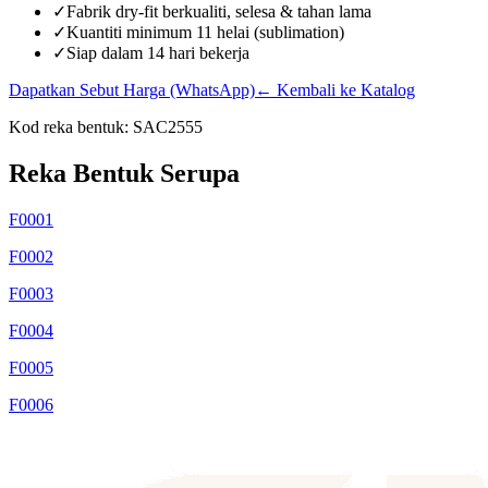
✓
Fabrik dry-fit berkualiti, selesa & tahan lama
✓
Kuantiti minimum 11 helai (sublimation)
✓
Siap dalam 14 hari bekerja
Dapatkan Sebut Harga (WhatsApp)
← Kembali ke Katalog
Kod reka bentuk:
SAC2555
Reka Bentuk Serupa
F0001
F0002
F0003
F0004
F0005
F0006