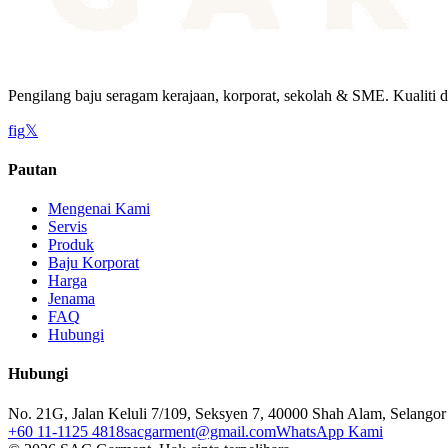
Pengilang baju seragam kerajaan, korporat, sekolah & SME. Kualiti d
f
ig
𝕏
Pautan
Mengenai Kami
Servis
Produk
Baju Korporat
Harga
Jenama
FAQ
Hubungi
Hubungi
No. 21G, Jalan Keluli 7/109, Seksyen 7, 40000 Shah Alam, Selangor
+60 11-1125 4818
sacgarment@gmail.com
WhatsApp Kami