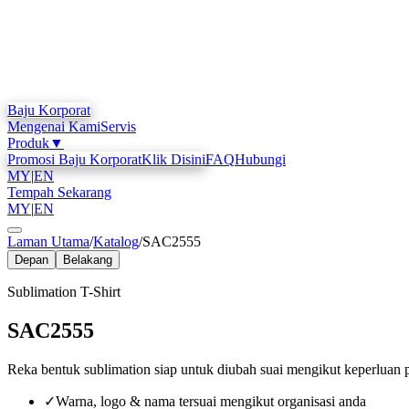
Baju Korporat
Mengenai Kami
Servis
Produk
▼
Promosi Baju Korporat
Klik Disini
FAQ
Hubungi
MY
|
EN
Tempah Sekarang
MY
|
EN
Laman Utama
/
Katalog
/
SAC2555
Depan
Belakang
Sublimation T-Shirt
SAC2555
Reka bentuk sublimation siap untuk diubah suai mengikut keperluan 
✓
Warna, logo & nama tersuai mengikut organisasi anda