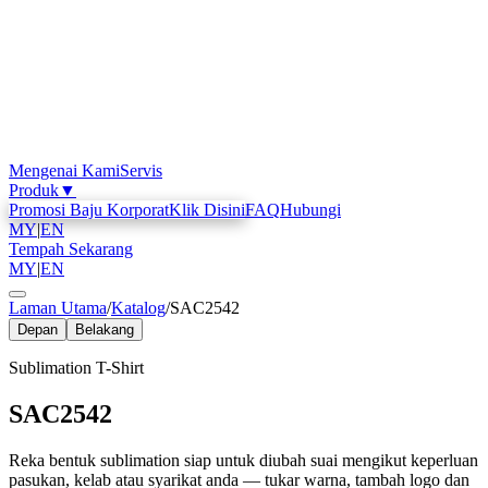
Mengenai Kami
Servis
Produk
▼
Promosi Baju Korporat
Klik Disini
FAQ
Hubungi
MY
|
EN
Tempah Sekarang
MY
|
EN
Laman Utama
/
Katalog
/
SAC2542
Depan
Belakang
Sublimation T-Shirt
SAC2542
Reka bentuk sublimation siap untuk diubah suai mengikut keperluan
pasukan, kelab atau syarikat anda — tukar warna, tambah logo dan