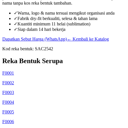
nama tanpa kos reka bentuk tambahan.
✓
Warna, logo & nama tersuai mengikut organisasi anda
✓
Fabrik dry-fit berkualiti, selesa & tahan lama
✓
Kuantiti minimum 11 helai (sublimation)
✓
Siap dalam 14 hari bekerja
Dapatkan Sebut Harga (WhatsApp)
← Kembali ke Katalog
Kod reka bentuk:
SAC2542
Reka Bentuk Serupa
F0001
F0002
F0003
F0004
F0005
F0006