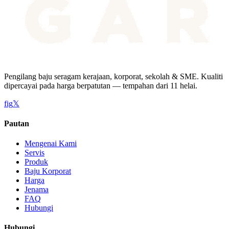
Pengilang baju seragam kerajaan, korporat, sekolah & SME. Kualiti
dipercayai pada harga berpatutan — tempahan dari 11 helai.
f
ig
𝕏
Pautan
Mengenai Kami
Servis
Produk
Baju Korporat
Harga
Jenama
FAQ
Hubungi
Hubungi