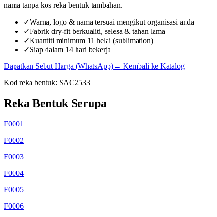
nama tanpa kos reka bentuk tambahan.
✓
Warna, logo & nama tersuai mengikut organisasi anda
✓
Fabrik dry-fit berkualiti, selesa & tahan lama
✓
Kuantiti minimum 11 helai (sublimation)
✓
Siap dalam 14 hari bekerja
Dapatkan Sebut Harga (WhatsApp)
← Kembali ke Katalog
Kod reka bentuk:
SAC2533
Reka Bentuk Serupa
F0001
F0002
F0003
F0004
F0005
F0006