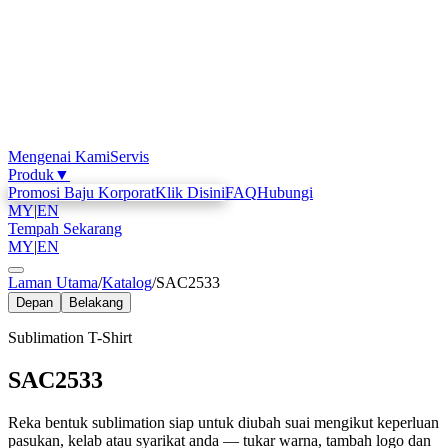
Mengenai Kami
Servis
Produk
▼
Promosi Baju Korporat
Klik Disini
FAQ
Hubungi
MY
|
EN
Tempah Sekarang
MY
|
EN
Laman Utama
/
Katalog
/
SAC2533
Depan
Belakang
Sublimation T-Shirt
SAC2533
Reka bentuk sublimation siap untuk diubah suai mengikut keperluan
pasukan, kelab atau syarikat anda — tukar warna, tambah logo dan