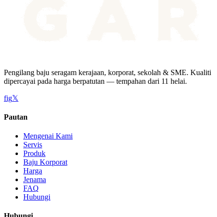
Pengilang baju seragam kerajaan, korporat, sekolah & SME. Kualiti
dipercayai pada harga berpatutan — tempahan dari 11 helai.
f
ig
𝕏
Pautan
Mengenai Kami
Servis
Produk
Baju Korporat
Harga
Jenama
FAQ
Hubungi
Hubungi