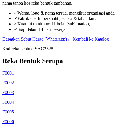
nama tanpa kos reka bentuk tambahan.
✓
Warna, logo & nama tersuai mengikut organisasi anda
✓
Fabrik dry-fit berkualiti, selesa & tahan lama
✓
Kuantiti minimum 11 helai (sublimation)
✓
Siap dalam 14 hari bekerja
Dapatkan Sebut Harga (WhatsApp)
← Kembali ke Katalog
Kod reka bentuk:
SAC2528
Reka Bentuk Serupa
F0001
F0002
F0003
F0004
F0005
F0006