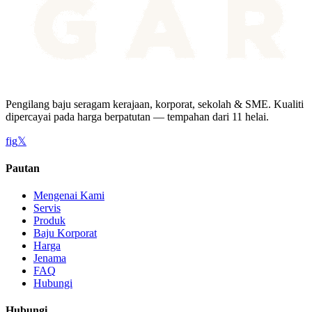
Pengilang baju seragam kerajaan, korporat, sekolah & SME. Kualiti
dipercayai pada harga berpatutan — tempahan dari 11 helai.
f
ig
𝕏
Pautan
Mengenai Kami
Servis
Produk
Baju Korporat
Harga
Jenama
FAQ
Hubungi
Hubungi