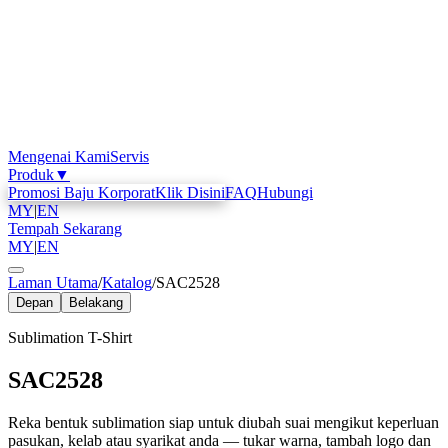
Mengenai Kami
Servis
Produk
▼
Promosi Baju Korporat
Klik Disini
FAQ
Hubungi
MY
|
EN
Tempah Sekarang
MY
|
EN
Laman Utama
/
Katalog
/
SAC2528
Depan
Belakang
Sublimation T-Shirt
SAC2528
Reka bentuk sublimation siap untuk diubah suai mengikut keperluan
pasukan, kelab atau syarikat anda — tukar warna, tambah logo dan