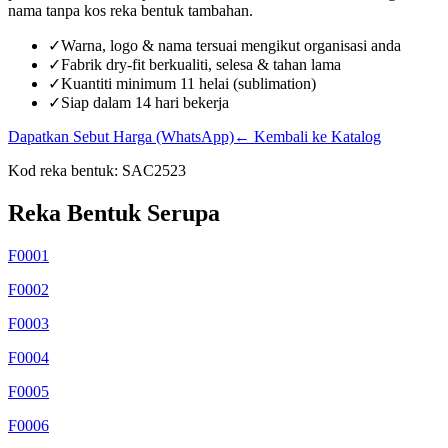
nama tanpa kos reka bentuk tambahan.
✓
Warna, logo & nama tersuai mengikut organisasi anda
✓
Fabrik dry-fit berkualiti, selesa & tahan lama
✓
Kuantiti minimum 11 helai (sublimation)
✓
Siap dalam 14 hari bekerja
Dapatkan Sebut Harga (WhatsApp)
← Kembali ke Katalog
Kod reka bentuk:
SAC2523
Reka Bentuk Serupa
F0001
F0002
F0003
F0004
F0005
F0006