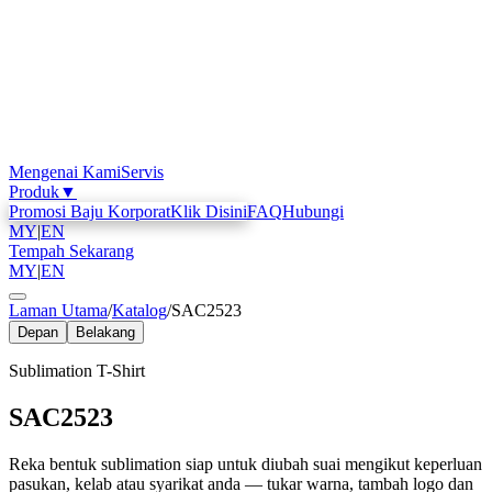
Mengenai Kami
Servis
Produk
▼
Promosi Baju Korporat
Klik Disini
FAQ
Hubungi
MY
|
EN
Tempah Sekarang
MY
|
EN
Laman Utama
/
Katalog
/
SAC2523
Depan
Belakang
Sublimation T-Shirt
SAC2523
Reka bentuk sublimation siap untuk diubah suai mengikut keperluan
pasukan, kelab atau syarikat anda — tukar warna, tambah logo dan