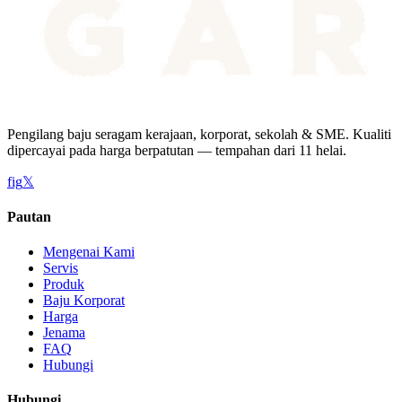
Pengilang baju seragam kerajaan, korporat, sekolah & SME. Kualiti
dipercayai pada harga berpatutan — tempahan dari 11 helai.
f
ig
𝕏
Pautan
Mengenai Kami
Servis
Produk
Baju Korporat
Harga
Jenama
FAQ
Hubungi
Hubungi