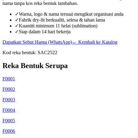
nama tanpa kos reka bentuk tambahan.
✓
Warna, logo & nama tersuai mengikut organisasi anda
✓
Fabrik dry-fit berkualiti, selesa & tahan lama
✓
Kuantiti minimum 11 helai (sublimation)
✓
Siap dalam 14 hari bekerja
Dapatkan Sebut Harga (WhatsApp)
← Kembali ke Katalog
Kod reka bentuk:
SAC2522
Reka Bentuk Serupa
F0001
F0002
F0003
F0004
F0005
F0006