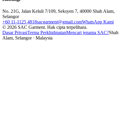
No. 21G, Jalan Keluli 7/109, Seksyen 7, 40000 Shah Alam,
Selangor
+60 11-1125 4818
sacgarment@gmail.com
WhatsApp Kami
©
2026
SAC Garment.
Hak cipta terpelihara.
Dasar Privasi
Terma Perkhidmatan
Mencari jenama SAC?
Shah
Alam, Selangor · Malaysia