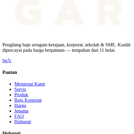
Pengilang baju seragam kerajaan, korporat, sekolah & SME. Kualiti
dipercayai pada harga berpatutan — tempahan dari 11 helai.
f
ig
𝕏
Pautan
Mengenai Kami
Servis
Produk
Baju Korporat
Harga
Jenama
FAQ
Hubungi
Hubungi