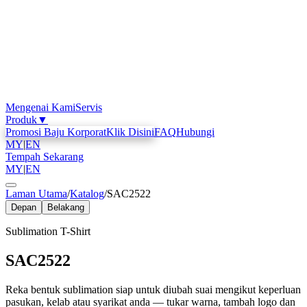
Mengenai Kami
Servis
Produk
▼
Promosi Baju Korporat
Klik Disini
FAQ
Hubungi
MY
|
EN
Tempah Sekarang
MY
|
EN
Laman Utama
/
Katalog
/
SAC2522
Depan
Belakang
Sublimation T-Shirt
SAC2522
Reka bentuk sublimation siap untuk diubah suai mengikut keperluan
pasukan, kelab atau syarikat anda — tukar warna, tambah logo dan