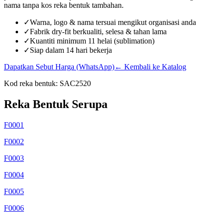
nama tanpa kos reka bentuk tambahan.
✓
Warna, logo & nama tersuai mengikut organisasi anda
✓
Fabrik dry-fit berkualiti, selesa & tahan lama
✓
Kuantiti minimum 11 helai (sublimation)
✓
Siap dalam 14 hari bekerja
Dapatkan Sebut Harga (WhatsApp)
← Kembali ke Katalog
Kod reka bentuk:
SAC2520
Reka Bentuk Serupa
F0001
F0002
F0003
F0004
F0005
F0006