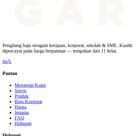
Pengilang baju seragam kerajaan, korporat, sekolah & SME. Kualiti
dipercayai pada harga berpatutan — tempahan dari 11 helai.
f
ig
𝕏
Pautan
Mengenai Kami
Servis
Produk
Baju Korporat
Harga
Jenama
FAQ
Hubungi
Hubungi