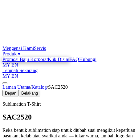
Mengenai Kami
Servis
Produk
▼
Promosi Baju Korporat
Klik Disini
FAQ
Hubungi
MY
|
EN
Tempah Sekarang
MY
|
EN
Laman Utama
/
Katalog
/
SAC2520
Depan
Belakang
Sublimation T-Shirt
SAC2520
Reka bentuk sublimation siap untuk diubah suai mengikut keperluan
pasukan, kelab atau syarikat anda — tukar warna, tambah logo dan