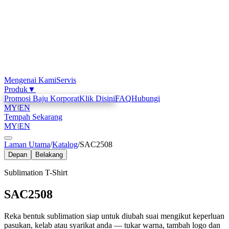
Mengenai Kami
Servis
Produk
▼
Promosi Baju Korporat
Klik Disini
FAQ
Hubungi
MY
|
EN
Tempah Sekarang
MY
|
EN
Laman Utama
/
Katalog
/
SAC2508
Depan
Belakang
Sublimation T-Shirt
SAC2508
Reka bentuk sublimation siap untuk diubah suai mengikut keperluan
pasukan, kelab atau syarikat anda — tukar warna, tambah logo dan