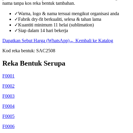
nama tanpa kos reka bentuk tambahan.
✓
Warna, logo & nama tersuai mengikut organisasi anda
✓
Fabrik dry-fit berkualiti, selesa & tahan lama
✓
Kuantiti minimum 11 helai (sublimation)
✓
Siap dalam 14 hari bekerja
Dapatkan Sebut Harga (WhatsApp)
← Kembali ke Katalog
Kod reka bentuk:
SAC2508
Reka Bentuk Serupa
F0001
F0002
F0003
F0004
F0005
F0006