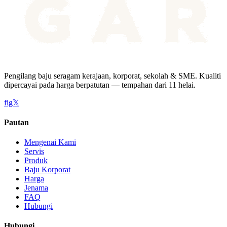
Pengilang baju seragam kerajaan, korporat, sekolah & SME. Kualiti
dipercayai pada harga berpatutan — tempahan dari 11 helai.
f
ig
𝕏
Pautan
Mengenai Kami
Servis
Produk
Baju Korporat
Harga
Jenama
FAQ
Hubungi
Hubungi