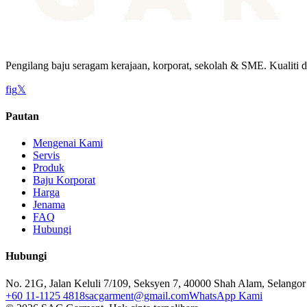
Pengilang baju seragam kerajaan, korporat, sekolah & SME. Kualiti d
f
ig
𝕏
Pautan
Mengenai Kami
Servis
Produk
Baju Korporat
Harga
Jenama
FAQ
Hubungi
Hubungi
No. 21G, Jalan Keluli 7/109, Seksyen 7, 40000 Shah Alam, Selangor
+60 11-1125 4818
sacgarment@gmail.com
WhatsApp Kami