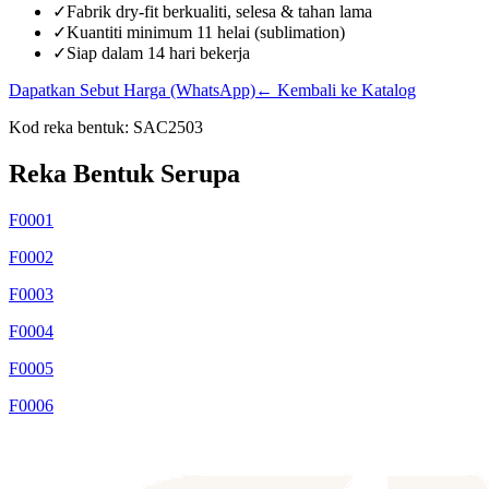
✓
Fabrik dry-fit berkualiti, selesa & tahan lama
✓
Kuantiti minimum 11 helai (sublimation)
✓
Siap dalam 14 hari bekerja
Dapatkan Sebut Harga (WhatsApp)
← Kembali ke Katalog
Kod reka bentuk:
SAC2503
Reka Bentuk Serupa
F0001
F0002
F0003
F0004
F0005
F0006