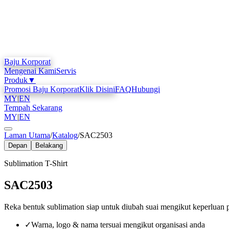
Baju Korporat
Mengenai Kami
Servis
Produk
▼
Promosi Baju Korporat
Klik Disini
FAQ
Hubungi
MY
|
EN
Tempah Sekarang
MY
|
EN
Laman Utama
/
Katalog
/
SAC2503
Depan
Belakang
Sublimation T-Shirt
SAC2503
Reka bentuk sublimation siap untuk diubah suai mengikut keperluan 
✓
Warna, logo & nama tersuai mengikut organisasi anda