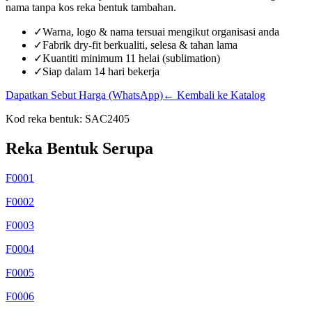
nama tanpa kos reka bentuk tambahan.
✓
Warna, logo & nama tersuai mengikut organisasi anda
✓
Fabrik dry-fit berkualiti, selesa & tahan lama
✓
Kuantiti minimum 11 helai (sublimation)
✓
Siap dalam 14 hari bekerja
Dapatkan Sebut Harga (WhatsApp)
← Kembali ke Katalog
Kod reka bentuk:
SAC2405
Reka Bentuk Serupa
F0001
F0002
F0003
F0004
F0005
F0006