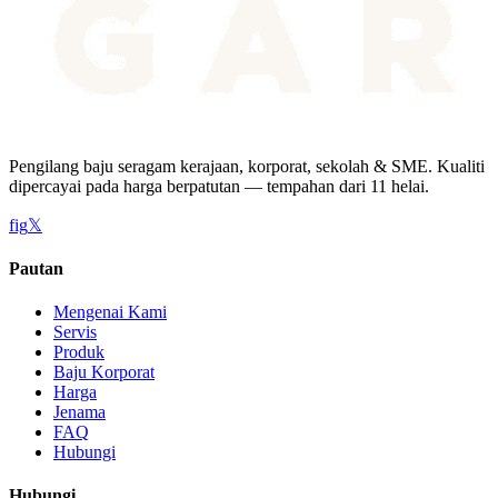
Pengilang baju seragam kerajaan, korporat, sekolah & SME. Kualiti
dipercayai pada harga berpatutan — tempahan dari 11 helai.
f
ig
𝕏
Pautan
Mengenai Kami
Servis
Produk
Baju Korporat
Harga
Jenama
FAQ
Hubungi
Hubungi