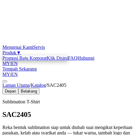
Mengenai Kami
Servis
Produk
▼
Promosi Baju Korporat
Klik Disini
FAQ
Hubungi
MY
|
EN
Tempah Sekarang
MY
|
EN
Laman Utama
/
Katalog
/
SAC2405
Depan
Belakang
Sublimation T-Shirt
SAC2405
Reka bentuk sublimation siap untuk diubah suai mengikut keperluan
pasukan, kelab atau syarikat anda — tukar warna, tambah logo dan