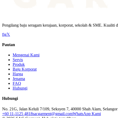
Pengilang baju seragam kerajaan, korporat, sekolah & SME. Kualiti d
f
ig
𝕏
Pautan
Mengenai Kami
Servis
Produk
Baju Korporat
Harga
Jenama
FAQ
Hubungi
Hubungi
No. 21G, Jalan Keluli 7/109, Seksyen 7, 40000 Shah Alam, Selangor
+60 11-1125 4818
sacgarment@gmail.com
WhatsApp Kami