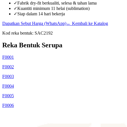
✓
Fabrik dry-fit berkualiti, selesa & tahan lama
✓
Kuantiti minimum 11 helai (sublimation)
✓
Siap dalam 14 hari bekerja
Dapatkan Sebut Harga (WhatsApp)
← Kembali ke Katalog
Kod reka bentuk:
SAC2192
Reka Bentuk Serupa
F0001
F0002
F0003
F0004
F0005
F0006