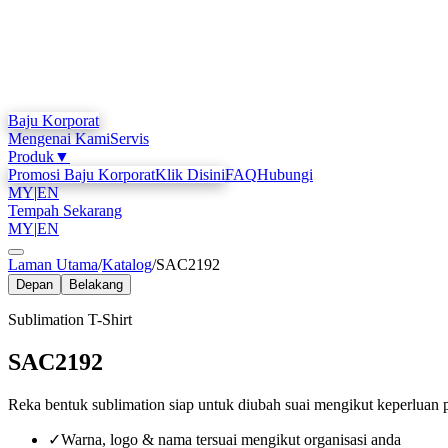
Baju Korporat
Mengenai Kami
Servis
Produk
▼
Promosi Baju Korporat
Klik Disini
FAQ
Hubungi
MY
|
EN
Tempah Sekarang
MY
|
EN
Laman Utama
/
Katalog
/
SAC2192
Depan
Belakang
Sublimation T-Shirt
SAC2192
Reka bentuk sublimation siap untuk diubah suai mengikut keperluan 
✓
Warna, logo & nama tersuai mengikut organisasi anda