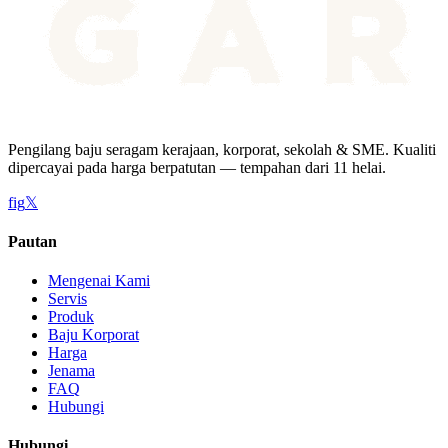
Pengilang baju seragam kerajaan, korporat, sekolah & SME. Kualiti
dipercayai pada harga berpatutan — tempahan dari 11 helai.
f
ig
𝕏
Pautan
Mengenai Kami
Servis
Produk
Baju Korporat
Harga
Jenama
FAQ
Hubungi
Hubungi