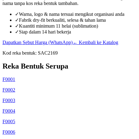
nama tanpa kos reka bentuk tambahan.
✓
Warna, logo & nama tersuai mengikut organisasi anda
✓
Fabrik dry-fit berkualiti, selesa & tahan lama
✓
Kuantiti minimum 11 helai (sublimation)
✓
Siap dalam 14 hari bekerja
Dapatkan Sebut Harga (WhatsApp)
← Kembali ke Katalog
Kod reka bentuk:
SAC2169
Reka Bentuk Serupa
F0001
F0002
F0003
F0004
F0005
F0006