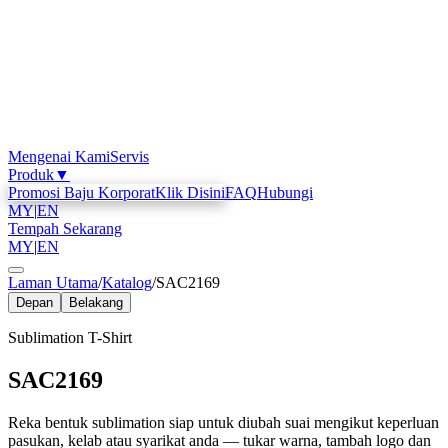
Mengenai Kami
Servis
Produk
▼
Promosi Baju Korporat
Klik Disini
FAQ
Hubungi
MY
|
EN
Tempah Sekarang
MY
|
EN
Laman Utama
/
Katalog
/
SAC2169
Depan
Belakang
Sublimation T-Shirt
SAC2169
Reka bentuk sublimation siap untuk diubah suai mengikut keperluan
pasukan, kelab atau syarikat anda — tukar warna, tambah logo dan