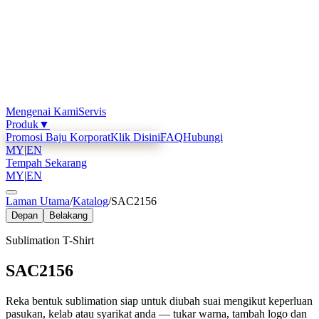
Mengenai Kami
Servis
Produk
▼
Promosi Baju Korporat
Klik Disini
FAQ
Hubungi
MY
|
EN
Tempah Sekarang
MY
|
EN
Laman Utama
/
Katalog
/
SAC2156
Depan
Belakang
Sublimation T-Shirt
SAC2156
Reka bentuk sublimation siap untuk diubah suai mengikut keperluan
pasukan, kelab atau syarikat anda — tukar warna, tambah logo dan