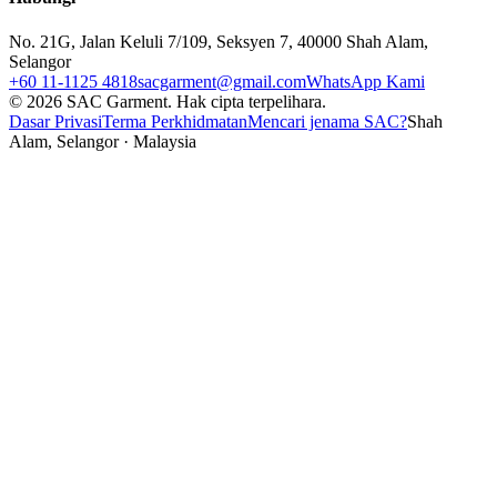
No. 21G, Jalan Keluli 7/109, Seksyen 7, 40000 Shah Alam,
Selangor
+60 11-1125 4818
sacgarment@gmail.com
WhatsApp Kami
©
2026
SAC Garment.
Hak cipta terpelihara.
Dasar Privasi
Terma Perkhidmatan
Mencari jenama SAC?
Shah
Alam, Selangor · Malaysia