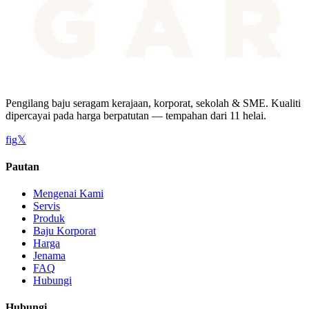
Pengilang baju seragam kerajaan, korporat, sekolah & SME. Kualiti
dipercayai pada harga berpatutan — tempahan dari 11 helai.
f
ig
𝕏
Pautan
Mengenai Kami
Servis
Produk
Baju Korporat
Harga
Jenama
FAQ
Hubungi
Hubungi