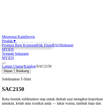
Mengenai Kami
Servis
Produk
▼
Promosi Baju Korporat
Klik Disini
FAQ
Hubungi
MY
|
EN
Tempah Sekarang
MY
|
EN
Laman Utama
/
Katalog
/
SAC2150
Depan
Belakang
Sublimation T-Shirt
SAC2150
Reka bentuk sublimation siap untuk diubah suai mengikut keperluan
pasukan, kelab atau syarikat anda — tukar warna, tambah logo dan