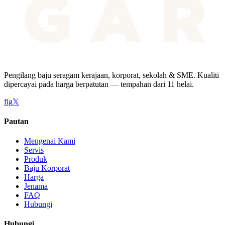
Pengilang baju seragam kerajaan, korporat, sekolah & SME. Kualiti
dipercayai pada harga berpatutan — tempahan dari 11 helai.
f
ig
𝕏
Pautan
Mengenai Kami
Servis
Produk
Baju Korporat
Harga
Jenama
FAQ
Hubungi
Hubungi