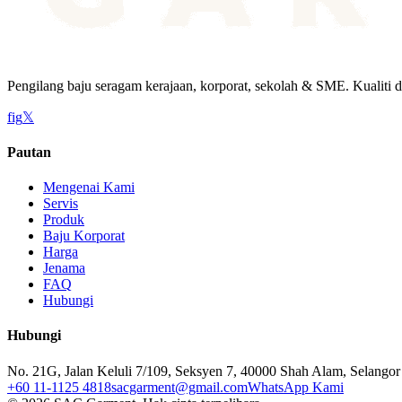
Pengilang baju seragam kerajaan, korporat, sekolah & SME. Kualiti d
f
ig
𝕏
Pautan
Mengenai Kami
Servis
Produk
Baju Korporat
Harga
Jenama
FAQ
Hubungi
Hubungi
No. 21G, Jalan Keluli 7/109, Seksyen 7, 40000 Shah Alam, Selangor
+60 11-1125 4818
sacgarment@gmail.com
WhatsApp Kami