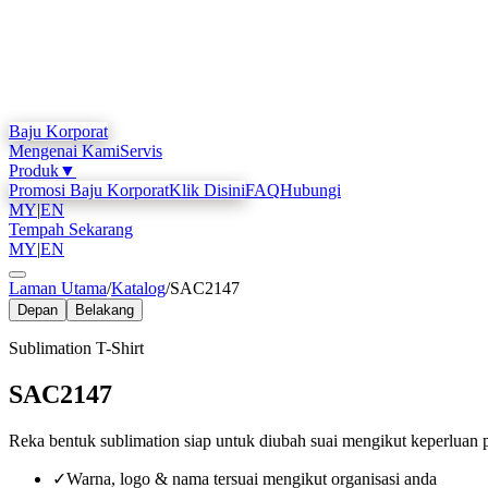
Baju Korporat
Mengenai Kami
Servis
Produk
▼
Promosi Baju Korporat
Klik Disini
FAQ
Hubungi
MY
|
EN
Tempah Sekarang
MY
|
EN
Laman Utama
/
Katalog
/
SAC2147
Depan
Belakang
Sublimation T-Shirt
SAC2147
Reka bentuk sublimation siap untuk diubah suai mengikut keperluan 
✓
Warna, logo & nama tersuai mengikut organisasi anda