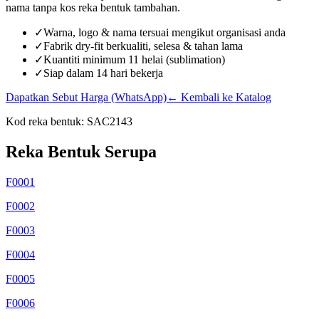
nama tanpa kos reka bentuk tambahan.
✓
Warna, logo & nama tersuai mengikut organisasi anda
✓
Fabrik dry-fit berkualiti, selesa & tahan lama
✓
Kuantiti minimum 11 helai (sublimation)
✓
Siap dalam 14 hari bekerja
Dapatkan Sebut Harga (WhatsApp)
← Kembali ke Katalog
Kod reka bentuk:
SAC2143
Reka Bentuk Serupa
F0001
F0002
F0003
F0004
F0005
F0006