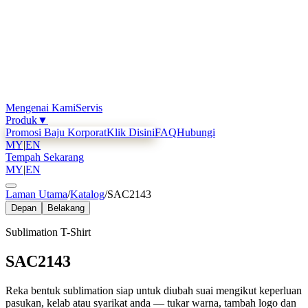
Mengenai Kami
Servis
Produk
▼
Promosi Baju Korporat
Klik Disini
FAQ
Hubungi
MY
|
EN
Tempah Sekarang
MY
|
EN
Laman Utama
/
Katalog
/
SAC2143
Depan
Belakang
Sublimation T-Shirt
SAC2143
Reka bentuk sublimation siap untuk diubah suai mengikut keperluan
pasukan, kelab atau syarikat anda — tukar warna, tambah logo dan