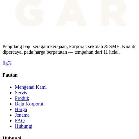
Pengilang baju seragam kerajaan, korporat, sekolah & SME. Kualiti
dipercayai pada harga berpatutan — tempahan dari 11 helai.
f
ig
𝕏
Pautan
Mengenai Kami
Servis
Produk
Baju Korporat
Harga
Jenama
FAQ
Hubungi
Hubungi