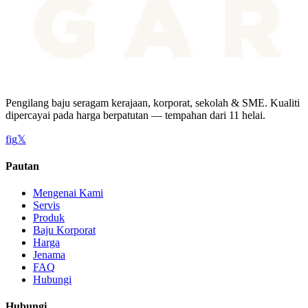
Pengilang baju seragam kerajaan, korporat, sekolah & SME. Kualiti
dipercayai pada harga berpatutan — tempahan dari 11 helai.
f
ig
𝕏
Pautan
Mengenai Kami
Servis
Produk
Baju Korporat
Harga
Jenama
FAQ
Hubungi
Hubungi