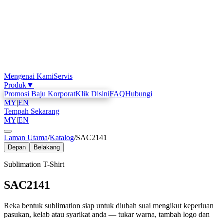
Mengenai Kami
Servis
Produk
▼
Promosi Baju Korporat
Klik Disini
FAQ
Hubungi
MY
|
EN
Tempah Sekarang
MY
|
EN
Laman Utama
/
Katalog
/
SAC2141
Depan
Belakang
Sublimation T-Shirt
SAC2141
Reka bentuk sublimation siap untuk diubah suai mengikut keperluan
pasukan, kelab atau syarikat anda — tukar warna, tambah logo dan