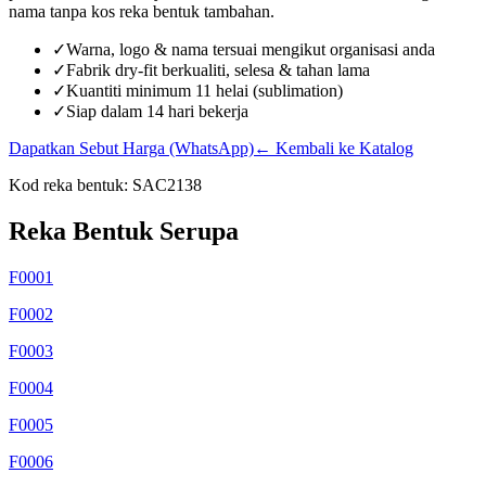
nama tanpa kos reka bentuk tambahan.
✓
Warna, logo & nama tersuai mengikut organisasi anda
✓
Fabrik dry-fit berkualiti, selesa & tahan lama
✓
Kuantiti minimum 11 helai (sublimation)
✓
Siap dalam 14 hari bekerja
Dapatkan Sebut Harga (WhatsApp)
← Kembali ke Katalog
Kod reka bentuk:
SAC2138
Reka Bentuk Serupa
F0001
F0002
F0003
F0004
F0005
F0006