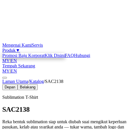
Mengenai Kami
Servis
Produk
▼
Promosi Baju Korporat
Klik Disini
FAQ
Hubungi
MY
|
EN
Tempah Sekarang
MY
|
EN
Laman Utama
/
Katalog
/
SAC2138
Depan
Belakang
Sublimation T-Shirt
SAC2138
Reka bentuk sublimation siap untuk diubah suai mengikut keperluan
pasukan, kelab atau syarikat anda — tukar warna, tambah logo dan