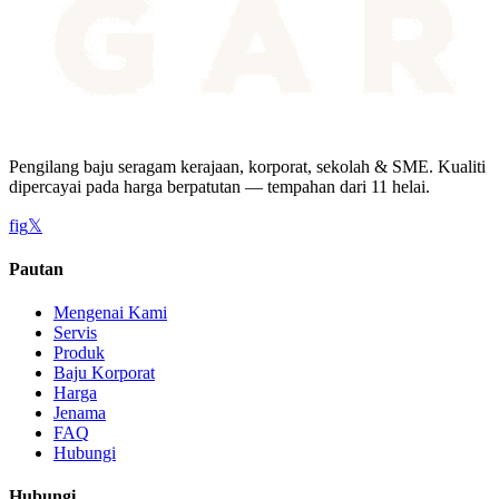
Pengilang baju seragam kerajaan, korporat, sekolah & SME. Kualiti
dipercayai pada harga berpatutan — tempahan dari 11 helai.
f
ig
𝕏
Pautan
Mengenai Kami
Servis
Produk
Baju Korporat
Harga
Jenama
FAQ
Hubungi
Hubungi