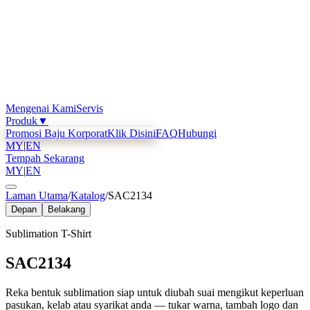
Mengenai Kami
Servis
Produk
▼
Promosi Baju Korporat
Klik Disini
FAQ
Hubungi
MY
|
EN
Tempah Sekarang
MY
|
EN
Laman Utama
/
Katalog
/
SAC2134
Depan
Belakang
Sublimation T-Shirt
SAC2134
Reka bentuk sublimation siap untuk diubah suai mengikut keperluan
pasukan, kelab atau syarikat anda — tukar warna, tambah logo dan