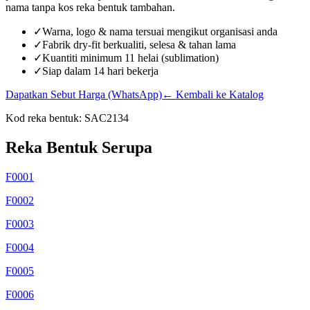
nama tanpa kos reka bentuk tambahan.
✓
Warna, logo & nama tersuai mengikut organisasi anda
✓
Fabrik dry-fit berkualiti, selesa & tahan lama
✓
Kuantiti minimum 11 helai (sublimation)
✓
Siap dalam 14 hari bekerja
Dapatkan Sebut Harga (WhatsApp)
← Kembali ke Katalog
Kod reka bentuk:
SAC2134
Reka Bentuk Serupa
F0001
F0002
F0003
F0004
F0005
F0006