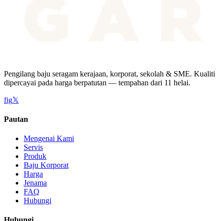
Pengilang baju seragam kerajaan, korporat, sekolah & SME. Kualiti
dipercayai pada harga berpatutan — tempahan dari 11 helai.
f
ig
𝕏
Pautan
Mengenai Kami
Servis
Produk
Baju Korporat
Harga
Jenama
FAQ
Hubungi
Hubungi