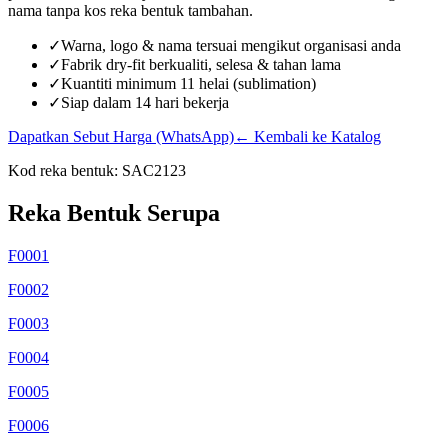
nama tanpa kos reka bentuk tambahan.
✓
Warna, logo & nama tersuai mengikut organisasi anda
✓
Fabrik dry-fit berkualiti, selesa & tahan lama
✓
Kuantiti minimum 11 helai (sublimation)
✓
Siap dalam 14 hari bekerja
Dapatkan Sebut Harga (WhatsApp)
← Kembali ke Katalog
Kod reka bentuk:
SAC2123
Reka Bentuk Serupa
F0001
F0002
F0003
F0004
F0005
F0006