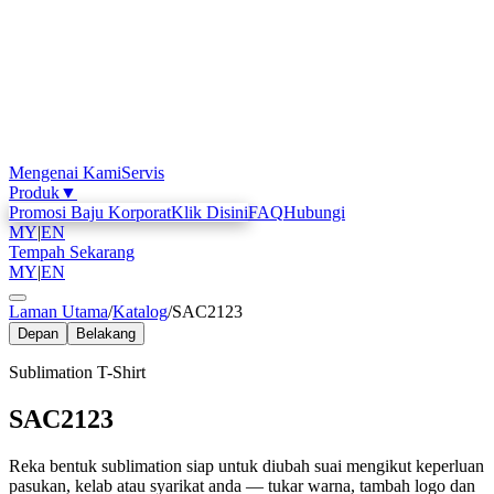
Mengenai Kami
Servis
Produk
▼
Promosi Baju Korporat
Klik Disini
FAQ
Hubungi
MY
|
EN
Tempah Sekarang
MY
|
EN
Laman Utama
/
Katalog
/
SAC2123
Depan
Belakang
Sublimation T-Shirt
SAC2123
Reka bentuk sublimation siap untuk diubah suai mengikut keperluan
pasukan, kelab atau syarikat anda — tukar warna, tambah logo dan