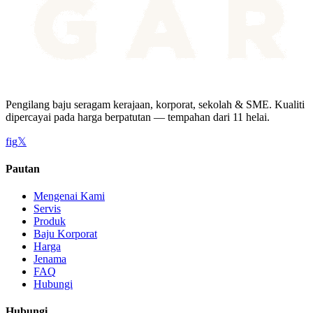
Pengilang baju seragam kerajaan, korporat, sekolah & SME. Kualiti
dipercayai pada harga berpatutan — tempahan dari 11 helai.
f
ig
𝕏
Pautan
Mengenai Kami
Servis
Produk
Baju Korporat
Harga
Jenama
FAQ
Hubungi
Hubungi