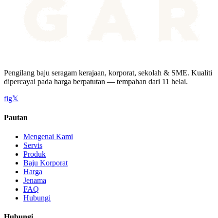
Pengilang baju seragam kerajaan, korporat, sekolah & SME. Kualiti
dipercayai pada harga berpatutan — tempahan dari 11 helai.
f
ig
𝕏
Pautan
Mengenai Kami
Servis
Produk
Baju Korporat
Harga
Jenama
FAQ
Hubungi
Hubungi