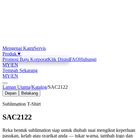
Mengenai Kami
Servis
Produk
▼
Promosi Baju Korporat
Klik Disini
FAQ
Hubungi
MY
|
EN
Tempah Sekarang
MY
|
EN
Laman Utama
/
Katalog
/
SAC2122
Depan
Belakang
Sublimation T-Shirt
SAC2122
Reka bentuk sublimation siap untuk diubah suai mengikut keperluan
pasukan, kelab atau syarikat anda — tukar warna, tambah logo dan