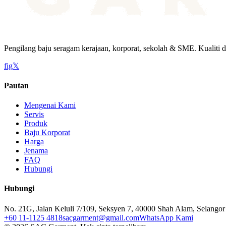
Pengilang baju seragam kerajaan, korporat, sekolah & SME. Kualiti d
f
ig
𝕏
Pautan
Mengenai Kami
Servis
Produk
Baju Korporat
Harga
Jenama
FAQ
Hubungi
Hubungi
No. 21G, Jalan Keluli 7/109, Seksyen 7, 40000 Shah Alam, Selangor
+60 11-1125 4818
sacgarment@gmail.com
WhatsApp Kami