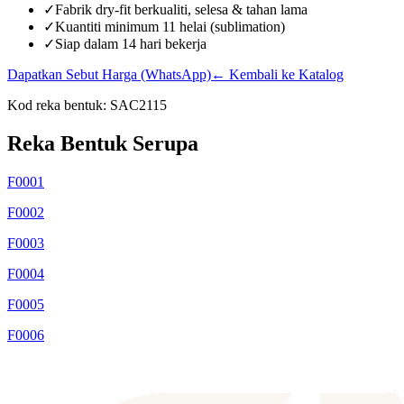
✓
Fabrik dry-fit berkualiti, selesa & tahan lama
✓
Kuantiti minimum 11 helai (sublimation)
✓
Siap dalam 14 hari bekerja
Dapatkan Sebut Harga (WhatsApp)
← Kembali ke Katalog
Kod reka bentuk:
SAC2115
Reka Bentuk Serupa
F0001
F0002
F0003
F0004
F0005
F0006