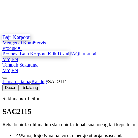
Baju Korporat
Mengenai Kami
Servis
Produk
▼
Promosi Baju Korporat
Klik Disini
FAQ
Hubungi
MY
|
EN
Tempah Sekarang
MY
|
EN
Laman Utama
/
Katalog
/
SAC2115
Depan
Belakang
Sublimation T-Shirt
SAC2115
Reka bentuk sublimation siap untuk diubah suai mengikut keperluan 
✓
Warna, logo & nama tersuai mengikut organisasi anda