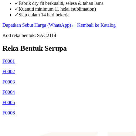
✓
Fabrik dry-fit berkualiti, selesa & tahan lama
✓
Kuantiti minimum 11 helai (sublimation)
✓
Siap dalam 14 hari bekerja
Dapatkan Sebut Harga (WhatsApp)
← Kembali ke Katalog
Kod reka bentuk:
SAC2114
Reka Bentuk Serupa
F0001
F0002
F0003
F0004
F0005
F0006