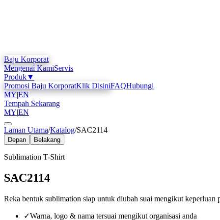
Baju Korporat
Mengenai Kami
Servis
Produk
▼
Promosi Baju Korporat
Klik Disini
FAQ
Hubungi
MY
|
EN
Tempah Sekarang
MY
|
EN
Laman Utama
/
Katalog
/
SAC2114
Depan
Belakang
Sublimation T-Shirt
SAC2114
Reka bentuk sublimation siap untuk diubah suai mengikut keperluan 
✓
Warna, logo & nama tersuai mengikut organisasi anda