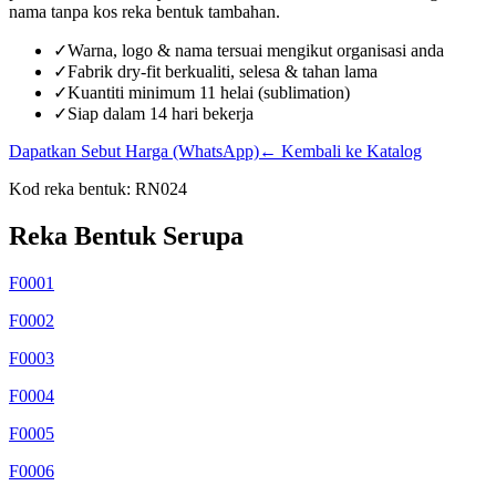
nama tanpa kos reka bentuk tambahan.
✓
Warna, logo & nama tersuai mengikut organisasi anda
✓
Fabrik dry-fit berkualiti, selesa & tahan lama
✓
Kuantiti minimum 11 helai (sublimation)
✓
Siap dalam 14 hari bekerja
Dapatkan Sebut Harga (WhatsApp)
← Kembali ke Katalog
Kod reka bentuk:
RN024
Reka Bentuk Serupa
F0001
F0002
F0003
F0004
F0005
F0006