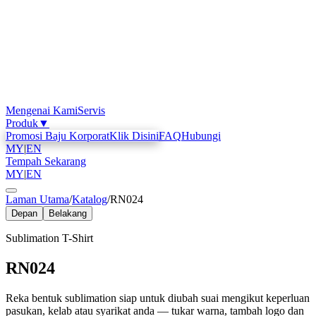
Mengenai Kami
Servis
Produk
▼
Promosi Baju Korporat
Klik Disini
FAQ
Hubungi
MY
|
EN
Tempah Sekarang
MY
|
EN
Laman Utama
/
Katalog
/
RN024
Depan
Belakang
Sublimation T-Shirt
RN024
Reka bentuk sublimation siap untuk diubah suai mengikut keperluan
pasukan, kelab atau syarikat anda — tukar warna, tambah logo dan