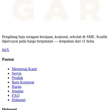
Pengilang baju seragam kerajaan, korporat, sekolah & SME. Kualiti
dipercayai pada harga berpatutan — tempahan dari 11 helai.
f
ig
𝕏
Pautan
Mengenai Kami
Servis
Produk
Baju Korporat
Harga
Jenama
FAQ
Hubungi
Hubungi