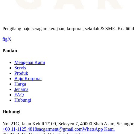
Pengilang baju seragam kerajaan, korporat, sekolah & SME. Kualiti d
f
ig
𝕏
Pautan
Mengenai Kami
Servis
Produk
Baju Korporat
Harga
Jenama
FAQ
Hubungi
Hubungi
No. 21G, Jalan Keluli 7/109, Seksyen 7, 40000 Shah Alam, Selangor
+60 11-1125 4818
sacgarment@gmail.com
WhatsApp Kami