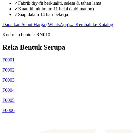
✓
Fabrik dry-fit berkualiti, selesa & tahan lama
✓
Kuantiti minimum 11 helai (sublimation)
✓
Siap dalam 14 hari bekerja
Dapatkan Sebut Harga (WhatsApp)
← Kembali ke Katalog
Kod reka bentuk:
RN010
Reka Bentuk Serupa
F0001
F0002
F0003
F0004
F0005
F0006