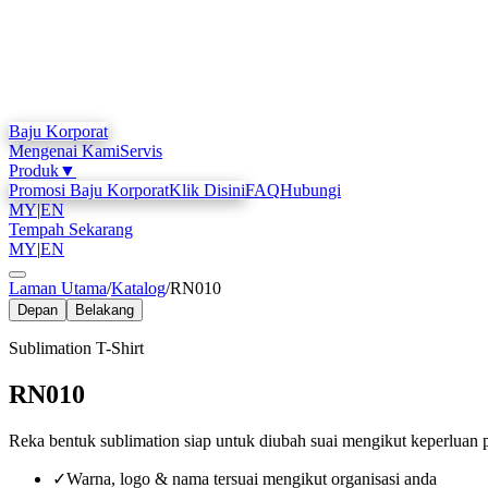
Baju Korporat
Mengenai Kami
Servis
Produk
▼
Promosi Baju Korporat
Klik Disini
FAQ
Hubungi
MY
|
EN
Tempah Sekarang
MY
|
EN
Laman Utama
/
Katalog
/
RN010
Depan
Belakang
Sublimation T-Shirt
RN010
Reka bentuk sublimation siap untuk diubah suai mengikut keperluan 
✓
Warna, logo & nama tersuai mengikut organisasi anda