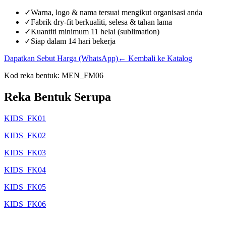
✓
Warna, logo & nama tersuai mengikut organisasi anda
✓
Fabrik dry-fit berkualiti, selesa & tahan lama
✓
Kuantiti minimum 11 helai (sublimation)
✓
Siap dalam 14 hari bekerja
Dapatkan Sebut Harga (WhatsApp)
← Kembali ke Katalog
Kod reka bentuk:
MEN_FM06
Reka Bentuk Serupa
KIDS_FK01
KIDS_FK02
KIDS_FK03
KIDS_FK04
KIDS_FK05
KIDS_FK06