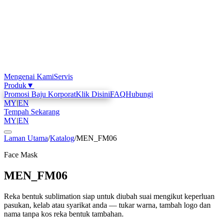
Mengenai Kami
Servis
Produk
▼
Promosi Baju Korporat
Klik Disini
FAQ
Hubungi
MY
|
EN
Tempah Sekarang
MY
|
EN
Laman Utama
/
Katalog
/
MEN_FM06
Face Mask
MEN_FM06
Reka bentuk sublimation siap untuk diubah suai mengikut keperluan
pasukan, kelab atau syarikat anda — tukar warna, tambah logo dan
nama tanpa kos reka bentuk tambahan.