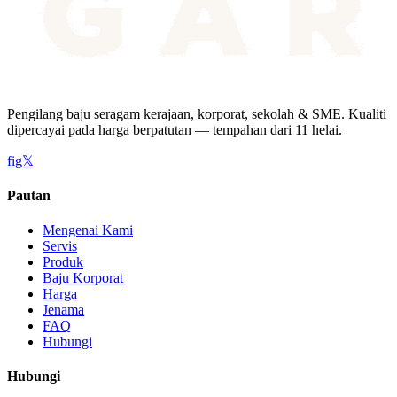
Pengilang baju seragam kerajaan, korporat, sekolah & SME. Kualiti
dipercayai pada harga berpatutan — tempahan dari 11 helai.
f
ig
𝕏
Pautan
Mengenai Kami
Servis
Produk
Baju Korporat
Harga
Jenama
FAQ
Hubungi
Hubungi