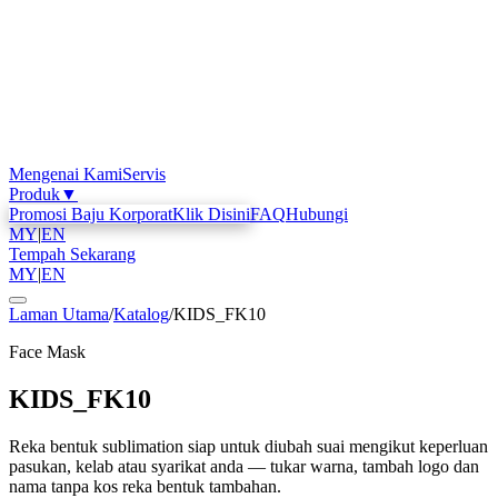
Mengenai Kami
Servis
Produk
▼
Promosi Baju Korporat
Klik Disini
FAQ
Hubungi
MY
|
EN
Tempah Sekarang
MY
|
EN
Laman Utama
/
Katalog
/
KIDS_FK10
Face Mask
KIDS_FK10
Reka bentuk sublimation siap untuk diubah suai mengikut keperluan
pasukan, kelab atau syarikat anda — tukar warna, tambah logo dan
nama tanpa kos reka bentuk tambahan.