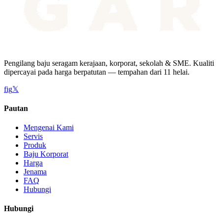
Pengilang baju seragam kerajaan, korporat, sekolah & SME. Kualiti
dipercayai pada harga berpatutan — tempahan dari 11 helai.
f
ig
𝕏
Pautan
Mengenai Kami
Servis
Produk
Baju Korporat
Harga
Jenama
FAQ
Hubungi
Hubungi