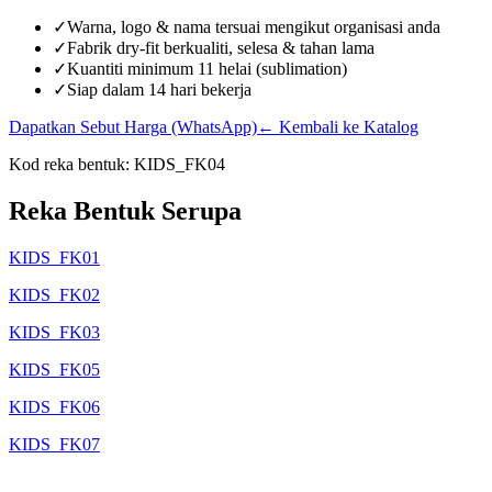
✓
Warna, logo & nama tersuai mengikut organisasi anda
✓
Fabrik dry-fit berkualiti, selesa & tahan lama
✓
Kuantiti minimum 11 helai (sublimation)
✓
Siap dalam 14 hari bekerja
Dapatkan Sebut Harga (WhatsApp)
← Kembali ke Katalog
Kod reka bentuk:
KIDS_FK04
Reka Bentuk Serupa
KIDS_FK01
KIDS_FK02
KIDS_FK03
KIDS_FK05
KIDS_FK06
KIDS_FK07