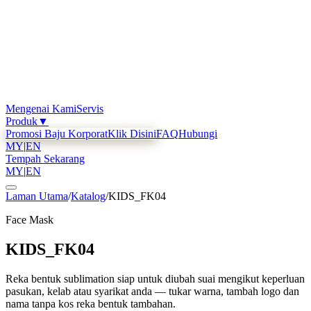
Mengenai Kami
Servis
Produk
▼
Promosi Baju Korporat
Klik Disini
FAQ
Hubungi
MY
|
EN
Tempah Sekarang
MY
|
EN
Laman Utama
/
Katalog
/
KIDS_FK04
Face Mask
KIDS_FK04
Reka bentuk sublimation siap untuk diubah suai mengikut keperluan
pasukan, kelab atau syarikat anda — tukar warna, tambah logo dan
nama tanpa kos reka bentuk tambahan.