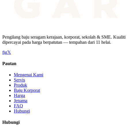
Pengilang baju seragam kerajaan, korporat, sekolah & SME. Kualiti
dipercayai pada harga berpatutan — tempahan dari 11 helai.
f
ig
𝕏
Pautan
Mengenai Kami
Servis
Produk
Baju Korporat
Harga
Jenama
FAQ
Hubungi
Hubungi