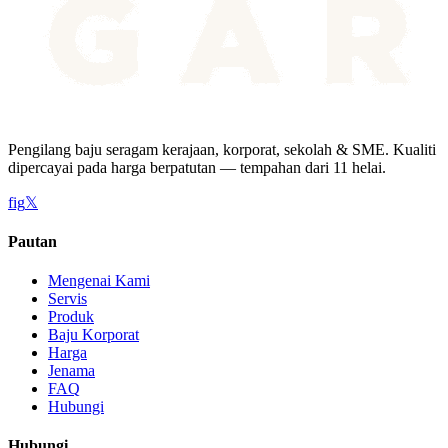
Pengilang baju seragam kerajaan, korporat, sekolah & SME. Kualiti
dipercayai pada harga berpatutan — tempahan dari 11 helai.
f
ig
𝕏
Pautan
Mengenai Kami
Servis
Produk
Baju Korporat
Harga
Jenama
FAQ
Hubungi
Hubungi