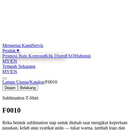
Mengenai Kami
Servis
Produk
▼
Promosi Baju Korporat
Klik Disini
FAQ
Hubungi
MY
|
EN
Tempah Sekarang
MY
|
EN
Laman Utama
/
Katalog
/
F0010
Depan
Belakang
Sublimation T-Shirt
F0010
Reka bentuk sublimation siap untuk diubah suai mengikut keperluan
pasukan, kelab atau syarikat anda — tukar warna, tambah logo dan