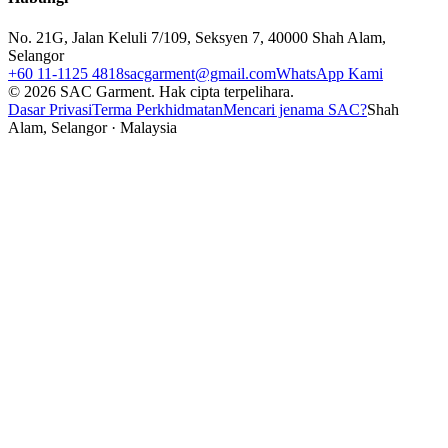
No. 21G, Jalan Keluli 7/109, Seksyen 7, 40000 Shah Alam,
Selangor
+60 11-1125 4818
sacgarment@gmail.com
WhatsApp Kami
©
2026
SAC Garment.
Hak cipta terpelihara.
Dasar Privasi
Terma Perkhidmatan
Mencari jenama SAC?
Shah
Alam, Selangor · Malaysia