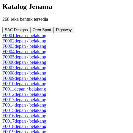
Katalog Jenama
268 reka bentuk tersedia
SAC Designs
Oren Sport
Rightway
F0001
depan / belakang
F0002
depan / belakang
F0003
depan / belakang
F0004
depan / belakang
F0005
depan / belakang
F0006
depan / belakang
F0007
depan / belakang
F0008
depan / belakang
F0009
depan / belakang
F0010
depan / belakang
F0011
depan / belakang
F0012
depan / belakang
F0013
depan / belakang
F0014
depan / belakang
F0015
depan / belakang
F0016
depan / belakang
F0017
depan / belakang
F0018
depan / belakang
F0019
depan / belakang