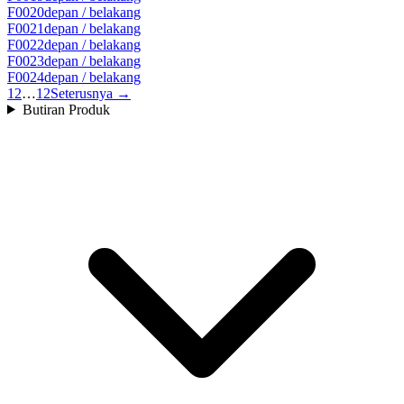
F0020
depan / belakang
F0021
depan / belakang
F0022
depan / belakang
F0023
depan / belakang
F0024
depan / belakang
1
2
…
12
Seterusnya →
Butiran Produk