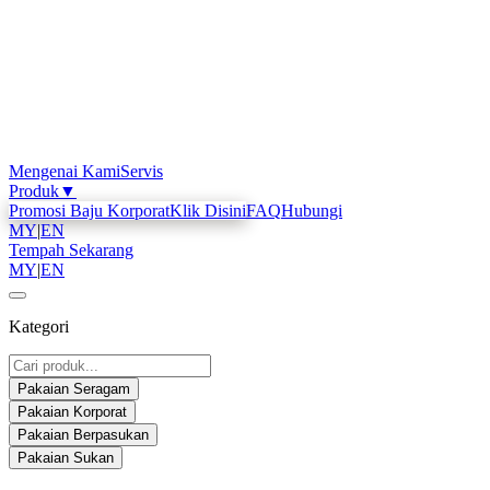
Mengenai Kami
Servis
Produk
▼
Promosi Baju Korporat
Klik Disini
FAQ
Hubungi
MY
|
EN
Tempah Sekarang
MY
|
EN
Kategori
Pakaian Seragam
Pakaian Korporat
Pakaian Berpasukan
Pakaian Sukan